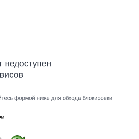
т недоступен
рвисов
йтесь формой ниже для обхода блокировки
ом